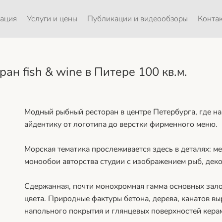
зация
Услуги и цены
Публикации и видеообзоры
Конта
ан fish & wine в Питере 100 кв.м.
Модный рыбный ресторан в центре Петербурга, где на
айдентику от логотипа до верстки фирменного меню.
Морская тематика прослеживается здесь в деталях: м
монообои авторства студии с изображением рыб, деко
Сдержанная, почти монохромная гамма основных зало
цвета. Природные фактуры бетона, дерева, канатов в
напольного покрытия и глянцевых поверхностей кера